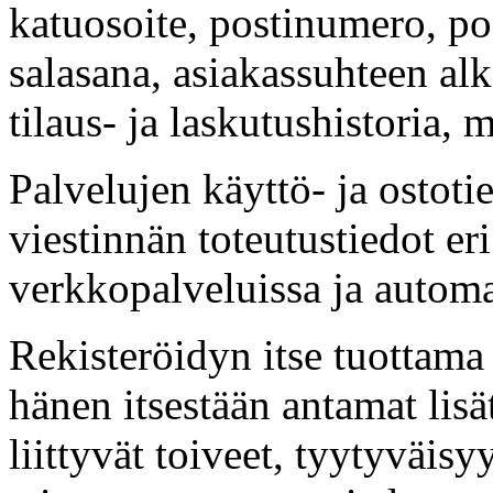
katuosoite, postinumero, po
salasana, asiakassuhteen al
tilaus- ja laskutushistoria,
Palvelujen käyttö- ja ostot
viestinnän toteutustiedot er
verkkopalveluissa ja automa
Rekisteröidyn itse tuottama 
hänen itsestään antamat lis
liittyvät toiveet, tyytyväis